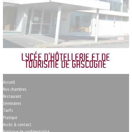
LYCÉE D’HÔTELLERIE ET DE
TOURISME DE GASCOGNE
Accueil
Nos chambres
Restaurant
Séminaires
Tarifs
Pratique
Accès & contact
Politique de confidentialité