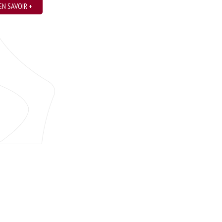
Et pourquoi pas à vélo ?
EN SAVOIR +