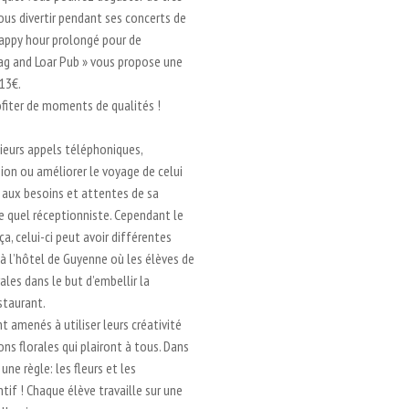
us divertir pendant ses concerts de
 happy hour prolongé pour de
tag and Loar Pub » vous propose une
 13€.
rofiter de moments de qualités !
sieurs appels téléphoniques,
égion ou améliorer le voyage de celui
e aux besoins et attentes de sa
te quel réceptionniste. Cependant le
a, celui-ci peut avoir différentes
 l’hôtel de Guyenne où les élèves de
les dans le but d’embellir la
staurant.
t amenés à utiliser leurs créativité
ons florales qui plairont à tous. Dans
ne règle: les fleurs et les
tif ! Chaque élève travaille sur une