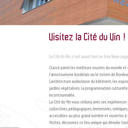
Visitez la Cité du Vin !
La Cité du Vin, c’est avant tout un très beau voy
Classé parmi les meilleurs musées du monde et 
l’œnotourisme bordelais ou le totem de Bordeau
L’architecture audacieuse du bâtiment, les expos
jardins végétalisés, la programmation culturelle 
incontournable.
La Cité du Vin vous séduira avec ses expériences i
Visitez la Cité du Vin !
collectives, pédagogiques, immersives, oniriques
accessibles au plus grand nombre et ouvertes à 
Visitez, découvrez ce lieu unique qui dévoile tout
EN SAVOIR +