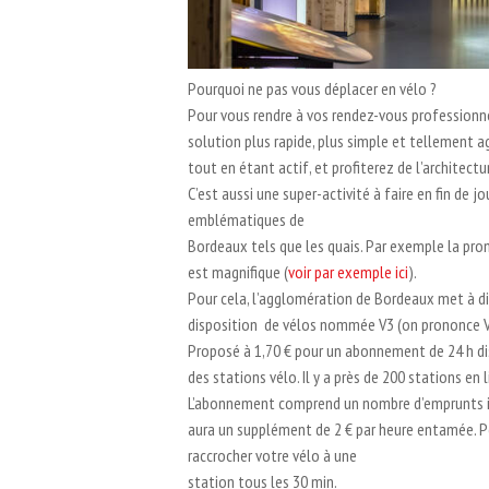
Pourquoi ne pas vous déplacer en vélo ?
Pour vous rendre à vos rendez-vous professionn
solution plus rapide, plus simple et tellement 
tout en étant actif, et profiterez de l’architect
C’est aussi une super-activité à faire en fin de j
emblématiques de
Bordeaux tels que les quais. Par exemple la pro
est magnifique (
voir par exemple ici
).
Pour cela, l’agglomération de Bordeaux met à d
disposition de vélos nommée V3 (on prononce V
Proposé à 1,70 € pour un abonnement de 24 h di
des stations vélo. Il y a près de 200 stations en li
L’abonnement comprend un nombre d’emprunts ill
aura un supplément de 2 € par heure entamée. Pe
raccrocher votre vélo à une
station tous les 30 min.