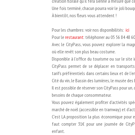
création florale qu’il fera sienne à mesure que ce
Une fois terminé, chacun pourra voir le joli bouqu
À bientôt, nos fleurs vous attendent !
Pour les chambres: voir nos disponibilités:
ici
Pour le
restaurant
: téléphoner au 05 56 84 48 6
Avec le CityPass, vous pouvez explorer la mag
où elle revêt son plus beau costume.
Disponible à l’office du tourisme ou sur le site
CityPass permet de se déplacer en transports p
tarifs préférentiels dans certains lieux et de l
Cité du vin, le Bassin des lumières, le musée de
Il est possible de réserver son CityPass pour un,
besoins de chaque consommateur.
Vous pouvez également profiter d’activités spé
marché de noël (accessible en tramway) et d’acti
C’est LA proposition la plus économique pour e
faut compter 31€ pour une journée de CityP
enfant.