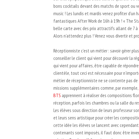
bons cocktails devant des matchs de sport ou vo
music ! Les lundis et mardis venez profiter d’un
fantastiques After Work de 16h à 19h ! « The S
belle carte avec des prix attractifs allant de 7 à
Alors n’attendez plus ! Venez vous divertir et p
Réceptionniste c’est un métier : savoir gérer plu
conseiller le client qui vient pour découvrir la r
qui vient pour affaires, être capable de répondr
clientèle, tout ceci est nécessaire pour n’impor
métier de réceptionniste ne se contente pas de ç
missions supplémentaires comme, par exemple, à
BTS
apprennent à réaliser des compositions flora
réception, parfois les chambres ou la salle du re
Les élèves sous direction de leurs professeur son
et leurs sens artistique pour créer les compositi
cette idée les élèves se lancent avec cependant u
contenants sont imposés, il faut donc être inven