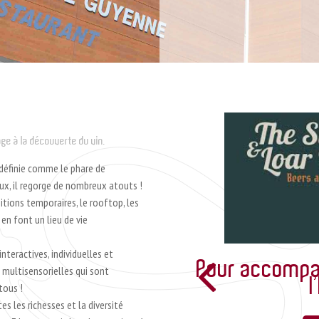
age à la découverte du vin.
définie comme le phare de
x, il regorge de nombreux atouts !
itions temporaires, le rooftop, les
en font un lieu de vie
nteractives, individuelles et
Pour accompagner votre séjour à
, multisensorielles qui sont
l’hôtel !
tous !
es les richesses et la diversité