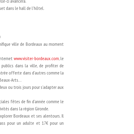
lle-ci avancera.
et dans le hall de l’hôtel.
0
nifique ville de Bordeaux au moment
 internet
www.visiter-bordeaux.com
, le
ublics dans la ville, de profiter de
’entrée offerte dans d’autres comme la
s Beaux-Arts…
 deux ou trois jours pour s’adapter aux
ciales fêtes de fin d’année comme le
vités dans la région Gironde.
xplorer Bordeaux et ses alentours. Il
ass pour un adulte et 17€ pour un