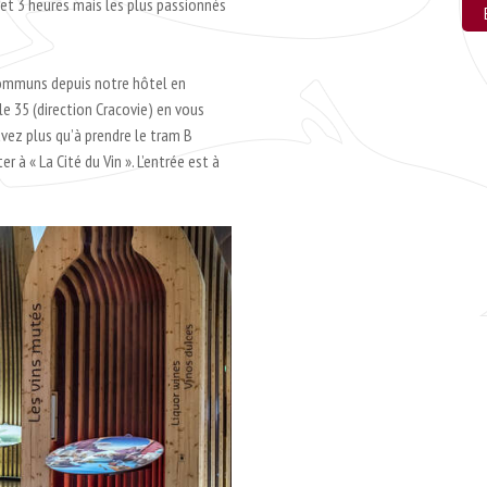
 et 3 heures mais les plus passionnés
EN SAVOIR +
 communs depuis notre hôtel en
 le 35 (direction Cracovie) en vous
’avez plus qu’à prendre le tram B
r à « La Cité du Vin ». L’entrée est à